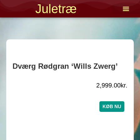
Gå
Juletræ
til
indholdet
Kunstigt Juletræ
Dværg Rødgran ‘Wills Zwerg’
2,999.00
kr.
KØB NU