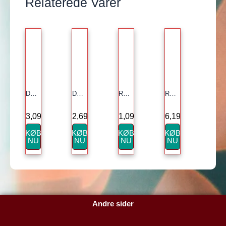
Relaterede Varer
DVÆRG RØDGRAN ‘WILLS ZWERG’
DVÆRG RØDGRAN ‘WILLS ZWERG’
RØDGRAN ‘INVERSA’
RØDGRAN ‘INVERSA’
3,099.00
kr.
2,699.00
kr.
1,099.00
kr.
6,199.00
kr.
KØB
KØB
KØB
KØB
NU
NU
NU
NU
Andre sider