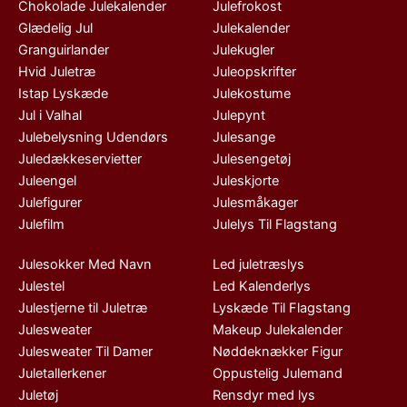
Chokolade Julekalender
Julefrokost
Glædelig Jul
Julekalender
Granguirlander
Julekugler
Hvid Juletræ
Juleopskrifter
Istap Lyskæde
Julekostume
Jul i Valhal
Julepynt
Julebelysning Udendørs
Julesange
Juledækkeservietter
Julesengetøj
Juleengel
Juleskjorte
Julefigurer
Julesmåkager
Julefilm
Julelys Til Flagstang
Julesokker Med Navn
Led juletræslys
Julestel
Led Kalenderlys
Julestjerne til Juletræ
Lyskæde Til Flagstang
Julesweater
Makeup Julekalender
Julesweater Til Damer
Nøddeknækker Figur
Juletallerkener
Oppustelig Julemand
Juletøj
Rensdyr med lys